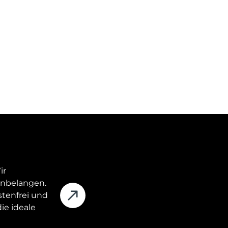
ir
ienbelangen.
stenfrei und
ie ideale